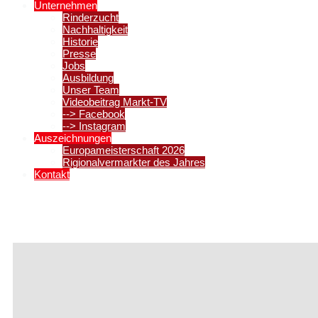
Unternehmen
Rinderzucht
Nachhaltigkeit
Historie
Presse
Jobs
Ausbildung
Unser Team
Videobeitrag Markt-TV
--> Facebook
--> Instagram
Auszeichnungen
Europameisterschaft 2026
Rigionalvermarkter des Jahres
Kontakt
Angebote KW 33 vom 06.08.2026 – 15.0