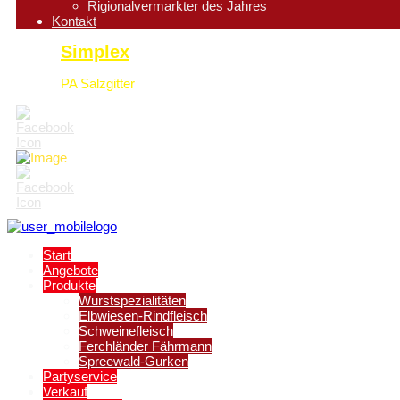
Rigionalvermarkter des Jahres
Kontakt
Simplex
PA Salzgitter
Start
Angebote
Produkte
Wurstspezialitäten
Elbwiesen-Rindfleisch
Schweinefleisch
Ferchländer Fährmann
Spreewald-Gurken
Partyservice
Verkauf