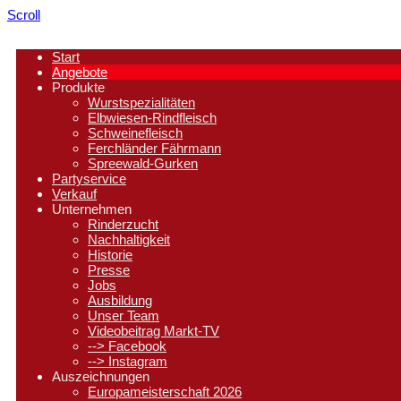
Scroll
Start
Angebote
Produkte
Wurstspezialitäten
Elbwiesen-Rindfleisch
Schweinefleisch
Ferchländer Fährmann
Spreewald-Gurken
Partyservice
Verkauf
Unternehmen
Rinderzucht
Nachhaltigkeit
Historie
Presse
Jobs
Ausbildung
Unser Team
Videobeitrag Markt-TV
--> Facebook
--> Instagram
Auszeichnungen
Europameisterschaft 2026