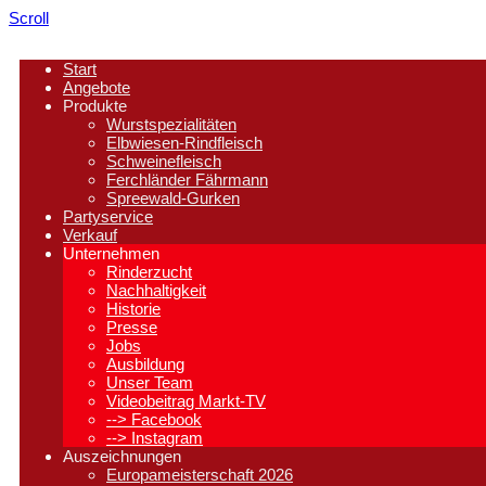
Scroll
Start
Angebote
Produkte
Wurstspezialitäten
Elbwiesen-Rindfleisch
Schweinefleisch
Ferchländer Fährmann
Spreewald-Gurken
Partyservice
Verkauf
Unternehmen
Rinderzucht
Nachhaltigkeit
Historie
Presse
Jobs
Ausbildung
Unser Team
Videobeitrag Markt-TV
--> Facebook
--> Instagram
Auszeichnungen
Europameisterschaft 2026