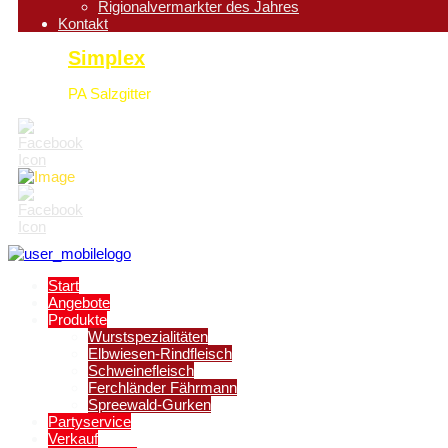
Rigionalvermarkter des Jahres
Kontakt
Simplex
PA Salzgitter
Start
Angebote
Produkte
Wurstspezialitäten
Elbwiesen-Rindfleisch
Schweinefleisch
Ferchländer Fährmann
Spreewald-Gurken
Partyservice
Verkauf