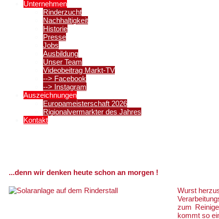
Unternehmen
Rinderzucht
Nachhaltigkeit
Historie
Presse
Jobs
Ausbildung
Unser Team
Videobeitrag Markt-TV
--> Facebook
--> Instagram
Auszeichnungen
Europameisterschaft 2026
Rigionalvermarkter des Jahres
Kontakt
Wir investieren in die Zukunft
...denn wir denken heute schon an morgen !
Wurst herzust
Verarbeitun
zum Reinige
kommt so ei