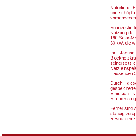
Natürliche E
unerschöpfli
vorhandenen
So investier
Nutzung der 
180 Solar-Mo
30 kW, die wi
Im Januar 
Blockheizkra
seinerseits 
Netz einspei
l fassenden 
Durch dies
gespeicherte
Emission 
Stromerzeugu
Ferner sind 
ständig zu o
Resourcen z