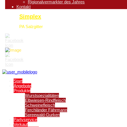
Rigionalvermarkter des Jahres
Kontakt
Simplex
PA Salzgitter
Start
Angebote
Produkte
Wurstspezialitäten
Elbwiesen-Rindfleisch
Schweinefleisch
Ferchländer Fährmann
Spreewald-Gurken
Partyservice
Verkauf