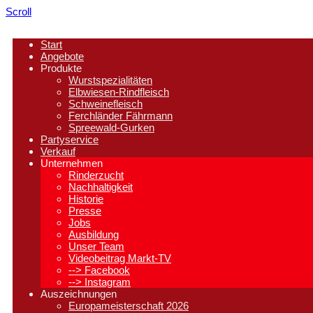
Scroll
Start
Angebote
Produkte
Wurstspezialitäten
Elbwiesen-Rindfleisch
Schweinefleisch
Ferchländer Fährmann
Spreewald-Gurken
Partyservice
Verkauf
Unternehmen
Rinderzucht
Nachhaltigkeit
Historie
Presse
Jobs
Ausbildung
Unser Team
Videobeitrag Markt-TV
--> Facebook
--> Instagram
Auszeichnungen
Europameisterschaft 2026