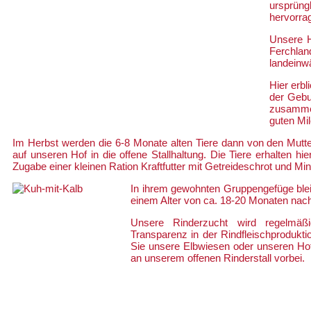
ursprün
hervorrag
Unsere H
Ferchla
landeinwä
Hier erb
der Gebu
zusammen
guten Mil
Im Herbst werden die 6-8 Monate alten Tiere dann von den Mutte
auf unseren Hof in die offene Stallhaltung. Die Tiere erhalten 
Zugabe einer kleinen Ration Kraftfutter mit Getreideschrot und Min
In ihrem gewohnten Gruppengefüge ble
einem Alter von ca. 18-20 Monaten nac
Unsere Rinderzucht wird regelmäßi
Transparenz in der Rindfleischprodukti
Sie unsere Elbwiesen oder unseren Ho
an unserem offenen Rinderstall vorbei.