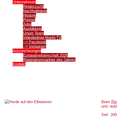
Unternehmen
Rinderzucht
Nachhaltigkeit
Historie
Presse
Jobs
Ausbildung
Unser Team
Videobeitrag Markt-TV
--> Facebook
--> Instagram
Auszeichnungen
Europameisterschaft 2026
Rigionalvermarkter des Jahres
Kontakt
Unsere eigene Rinderaufzucht
Beim
Rin
und -auf
Seit 200